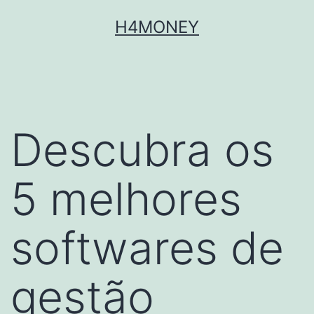
Skip
H4MONEY
to
content
Descubra os
5 melhores
softwares de
gestão