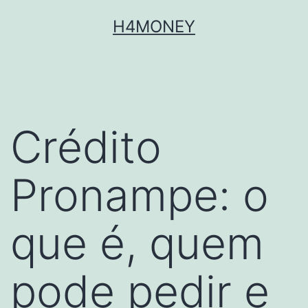
Skip
H4MONEY
to
content
Crédito
Pronampe: o
que é, quem
pode pedir e