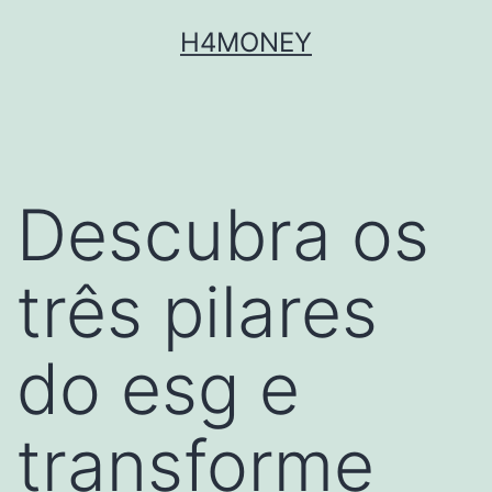
Skip
H4MONEY
to
content
Descubra os
três pilares
do esg e
transforme