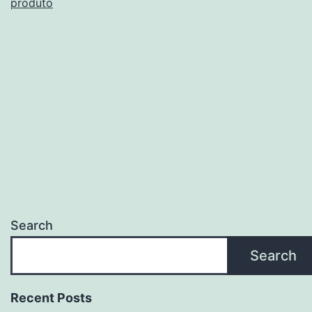
produto
pa
def
pr
co
Search
Search
Recent Posts