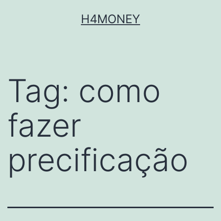
Skip
H4MONEY
to
content
Tag:
como
fazer
precificação