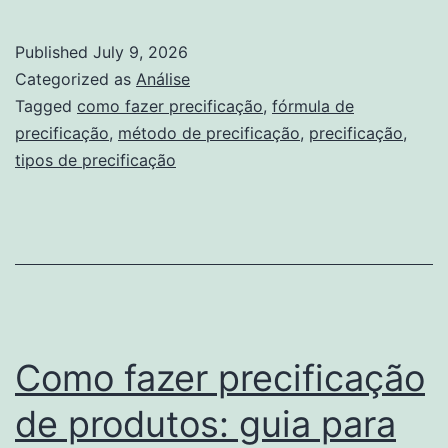
de
precificação:
Published
July 9, 2026
como
Categorized as
Análise
calcular
Tagged
como fazer precificação
,
fórmula de
precificação
,
método de precificação
,
precificação
,
o
tipos de precificação
preço
de
venda
corretamente
Como fazer precificação
de produtos: guia para