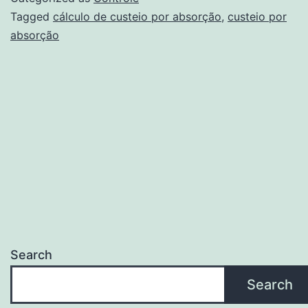
de
Tagged
cálculo de custeio por absorção
,
custeio por
absorção
custeio
por
absorção?
Search
Search