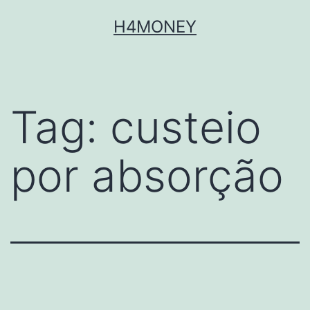
Skip
H4MONEY
to
content
Tag:
custeio
por absorção