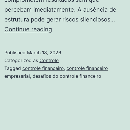
percebam imediatamente. A ausência de
estrutura pode gerar riscos silenciosos…
Quais
Continue reading
são
os
Published
March 18, 2026
desafios
Categorized as
Controle
do
Tagged
controle financeiro
,
controle financeiro
empresarial
,
desafios do controle financeiro
controle
financeiro
empresarial?