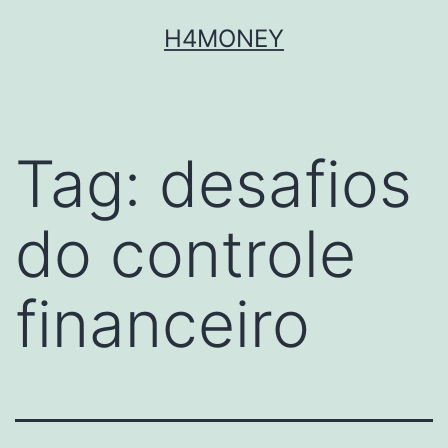
Skip
H4MONEY
to
content
Tag:
desafios
do controle
financeiro