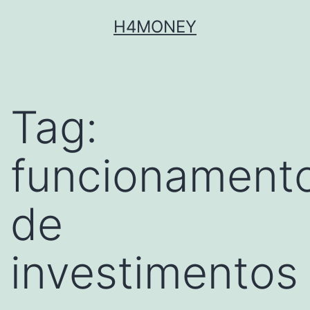
Skip
H4MONEY
to
content
Tag:
funcionament
de
investimentos