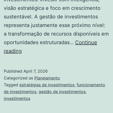
visão estratégica e foco em crescimento
sustentável. A gestão de investimentos
representa justamente esse próximo nível:
a transformação de recursos disponíveis em
oportunidades estruturadas…
Continue
Guia
reading
completo
sobre
Published
April 7, 2026
gestão
Categorized as
Planejamento
de
Tagged
estratégias de investimentos
,
funcionamento
de investimentos
,
gestão de investimentos
,
investimentos:
investimentos
estratégias
e