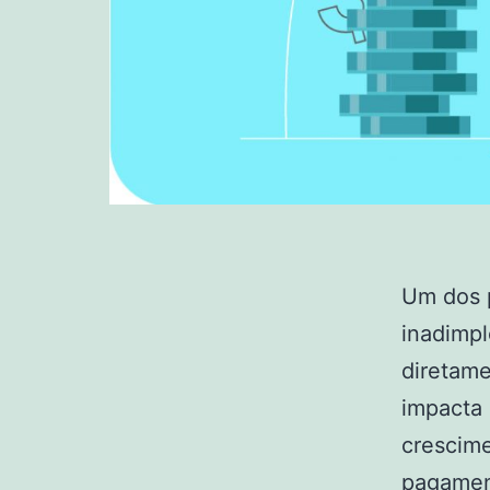
Um dos p
inadimpl
diretame
impacta 
crescime
pagament