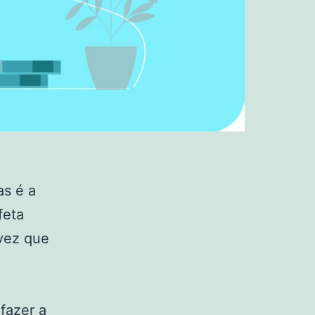
as é a
feta
 vez que
fazer a