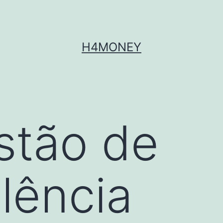
H4MONEY
stão de
lência