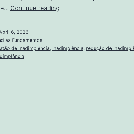
Gestão
 de…
Continue reading
de
inadimplência:
April 6, 2026
estratégias
ed as
Fundamentos
comprovadas
stão de inadimplência
,
inadimplência
,
redução de inadimpl
adimplência
para
sucesso
financeiro