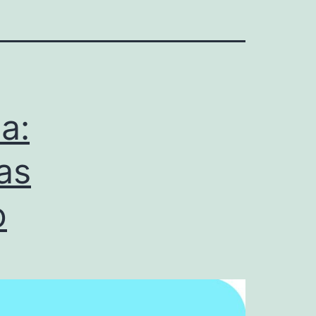
a:
as
o