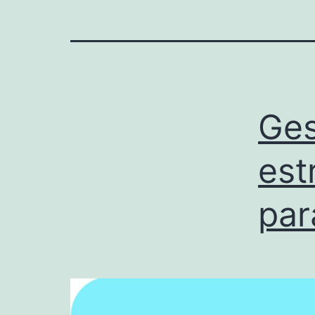
Ges
est
par