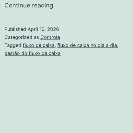
Gestão
Continue reading
do
fluxo
Published
April 10, 2026
de
Categorized as
Controle
caixa
Tagged
fluxo de caixa
,
fluxo de caixa no dia a dia
,
gestão do fluxo de caixa
no
dia
a
dia:
como
manter
controle
e