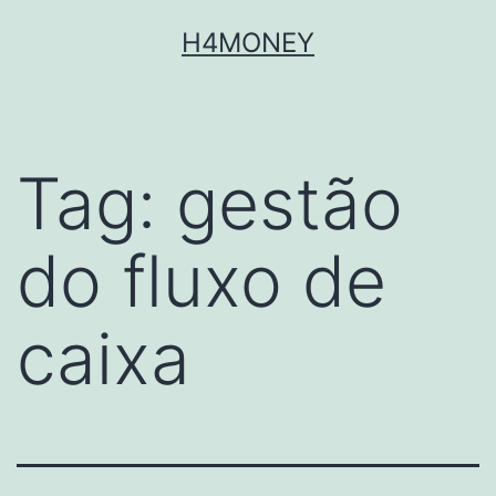
Skip
H4MONEY
to
content
Tag:
gestão
do fluxo de
caixa