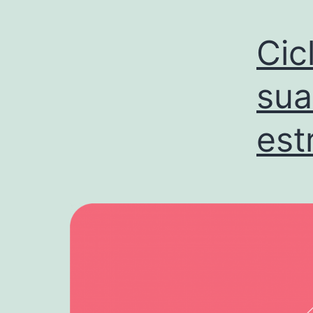
Cic
sua
est