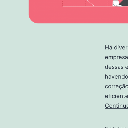
Há dive
empresa
dessas e
havendo 
correção
eficien
Continu