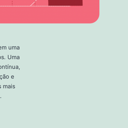
 em uma
os. Uma
ontínua,
ação e
s mais
…