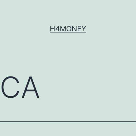
H4MONEY
DCA