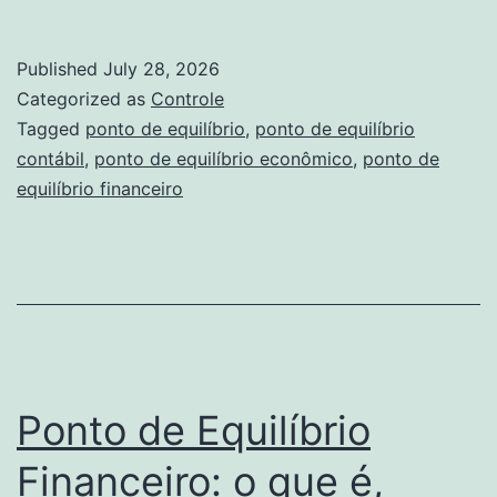
de
Equilíbrio
Published
July 28, 2026
Econômico:
Categorized as
Controle
como
Tagged
ponto de equilíbrio
,
ponto de equilíbrio
contábil
,
ponto de equilíbrio econômico
,
ponto de
calcular
equilíbrio financeiro
e
exemplo
prático
Ponto de Equilíbrio
Financeiro: o que é,