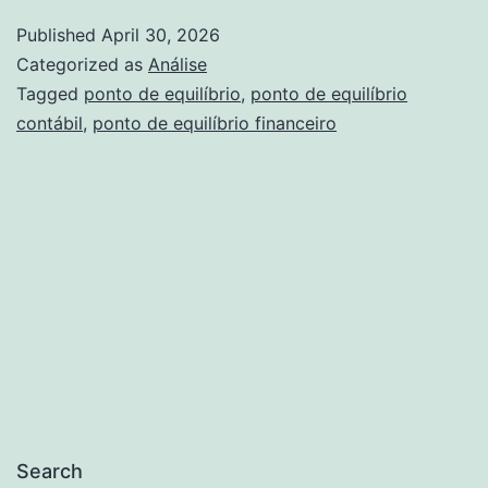
Equilíbrio
Published
April 30, 2026
Financeiro:
Categorized as
Análise
o
Tagged
ponto de equilíbrio
,
ponto de equilíbrio
contábil
,
ponto de equilíbrio financeiro
que
é,
como
calcular
e
garantir
a
saúde
do
seu
Search