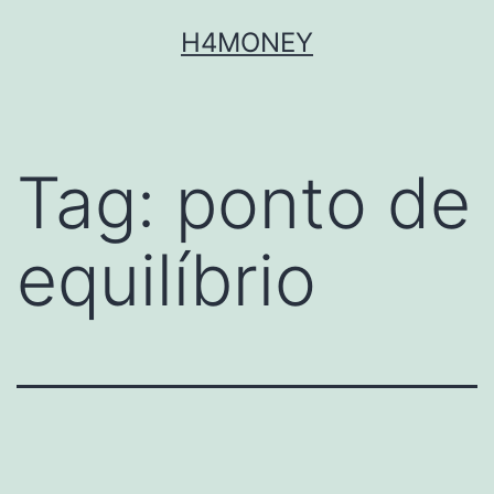
Skip
H4MONEY
to
content
Tag:
ponto de
equilíbrio