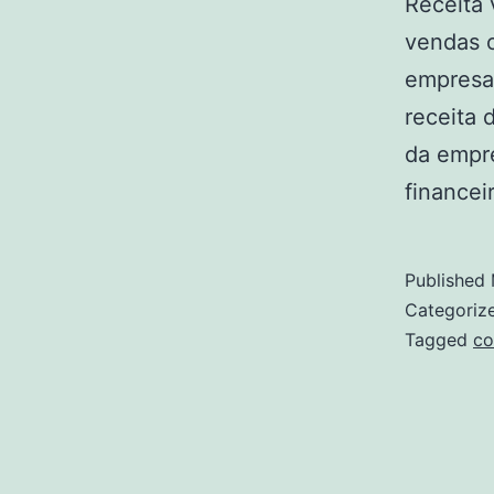
Receita 
vendas o
empresa 
receita 
da empre
financei
Published
Categoriz
Tagged
co