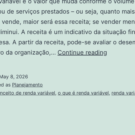
variável é o valor que muda conforme o volume
u de serviços prestados – ou seja, quanto mais
vende, maior será essa receita; se vender men
diminui. A receita é um indicativo da situação fi
sa. A partir da receita, pode-se avaliar o des
O
ro da organização,…
Continue reading
que
é
May 8, 2026
receita
ed as
Planejamento
variável?
nceito de renda variável
,
o que é renda variável
,
renda vari