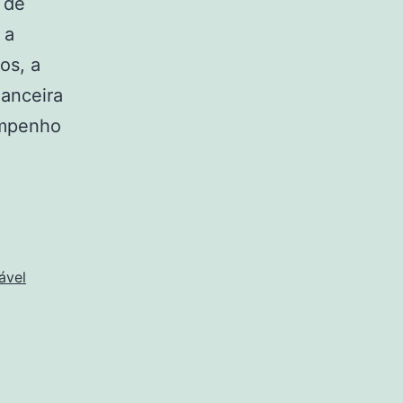
 de
 a
os, a
nanceira
empenho
ável