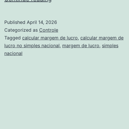
calcular
margem
Published
April 14, 2026
de
Categorized as
Controle
lucro
Tagged
calcular margem de lucro
,
calcular margem de
lucro no simples nacional
,
margem de lucro
,
simples
no
nacional
Simples
Nacional?