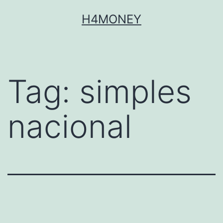
Skip
H4MONEY
to
content
Tag:
simples
nacional