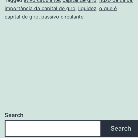
empresas:
Tagged
ativo circulante
,
capital de giro
,
fluxo de caixa
,
importância da capital de giro
,
liquidez
,
o que é
impulsione
capital de giro
,
passivo circulante
o
sucesso!
Search
Search