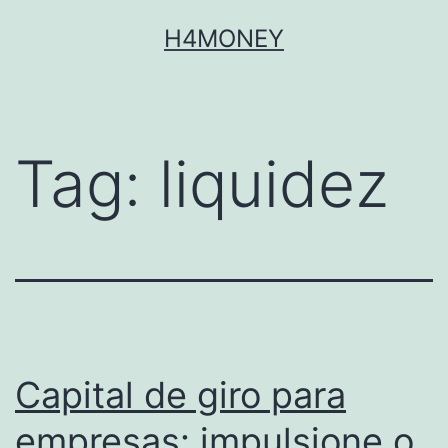
Skip
H4MONEY
to
content
Tag:
liquidez
Capital de giro para
empresas: impulsione o