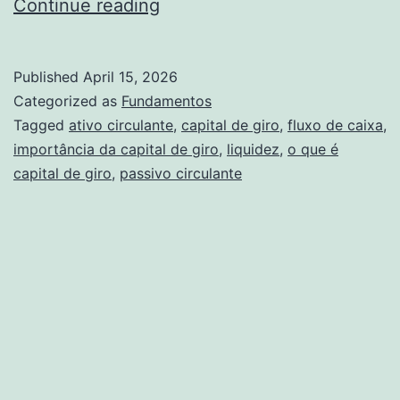
Capital
Continue reading
de
giro
Published
April 15, 2026
para
Categorized as
Fundamentos
empresas:
Tagged
ativo circulante
,
capital de giro
,
fluxo de caixa
,
importância da capital de giro
,
liquidez
,
o que é
impulsione
capital de giro
,
passivo circulante
o
sucesso!