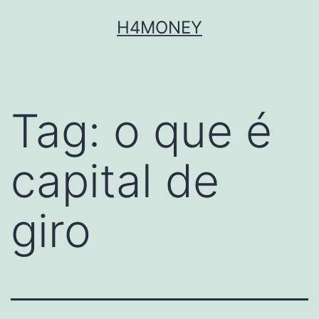
Skip
H4MONEY
to
content
Tag:
o que é
capital de
giro